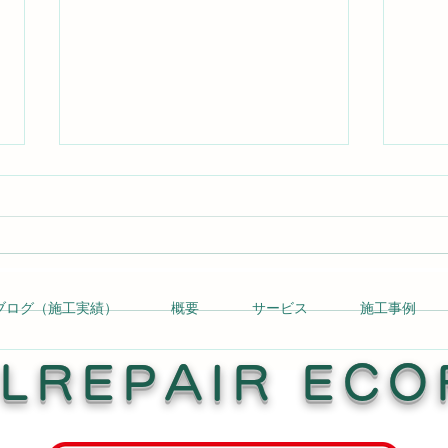
ブログ（施工実績）
概要
サービス
施工事例
ドア縁のはがれ補修 Read
店舗
More →
Mor
LREPAIR ECO