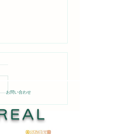
お問い合わせ
の壁はがれ補修 Read
e →
REAL