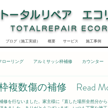
トータルリペア エコ
TOTALREPAIR ECO
ブログ（施工実績）
概要
サービス
施工事例
フローリング
アルミサッシ枠補修
カウンター
ドア枠補修
ドア枠
建具補修
窓枠
窓枠
複数傷の補修 Read Mo
化粧シート
敷居
キッチン
キッチン
補修を行ないました。家主様に『直した場所全然分から