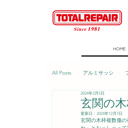
HOME
All Posts
アルミサッシ
2024年2月5日
建具
壁
目地
玄関の木枠
更新日：
2024年12月7日
テーブル
玄関タイル
玄関の木枠複数傷の