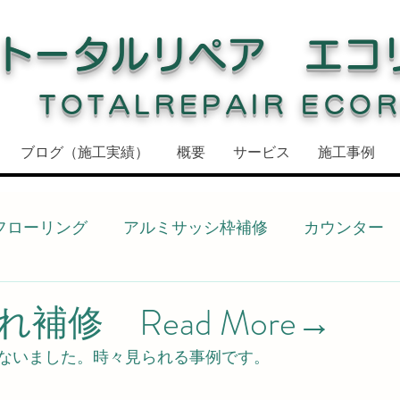
トータルリペア エコ
TOTALREPAIR ECO
ブログ（施工実績）
概要
サービス
施工事例
フローリング
アルミサッシ枠補修
カウンター
ドア枠補修
ドア枠
建具補修
窓枠
窓枠
補修 Read More→
ないました。時々見られる事例です。
化粧シート
敷居
キッチン
キッチン