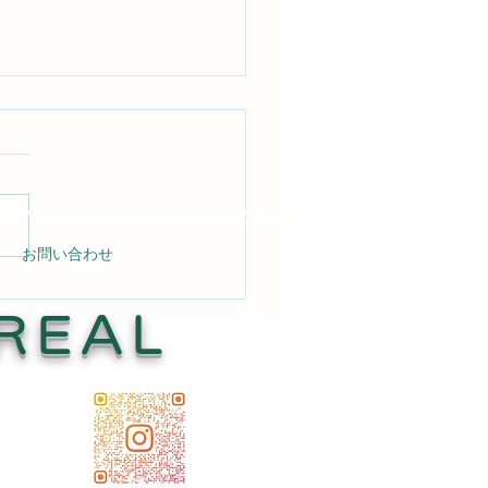
お問い合わせ
の壁はがれ補修 Read
e →
REAL