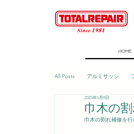
HOME
All Posts
アルミサッシ
2025年5月8日
建具
壁
目地
巾木の割れ
巾木の割れ補修を行
テーブル
玄関タイル