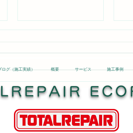
ブログ（施工実績）
概要
サービス
施工事例
ドア縁のはがれ補修 Read
店舗
More →
Mor
LREPAIR ECO