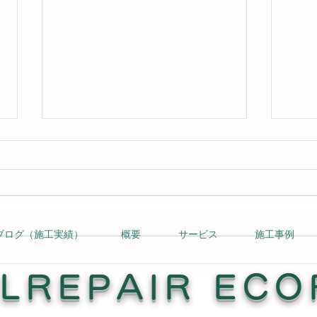
ブログ（施工実績）
概要
サービス
施工事例
ドア縁のはがれ補修 Read
店舗
More →
Mor
LREPAIR ECO