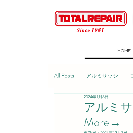
HOME
All Posts
アルミサッシ
2024年1月6日
建具
壁
目地
アルミサ
More→
テーブル
玄関タイル
更新日：
2024年12月7日