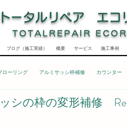
トータルリペア エコ
TOTALREPAIR ECO
ブログ（施工実績）
概要
サービス
施工事例
フローリング
アルミサッシ枠補修
カウンター
ドア枠補修
ドア枠
建具補修
窓枠
窓枠
ッシの枠の変形補修 Rea
化粧シート
敷居
キッチン
キッチン