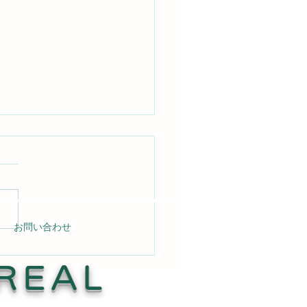
お問い合わせ
の壁はがれ補修 Read
e →
REAL