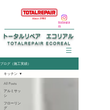
Instagra
m
トータルリペア エコリアル
TOTALREPAIR ECOREAL
ブログ（施工実績）
キッチン
All Posts
アルミサッ
シ
フローリン
グ