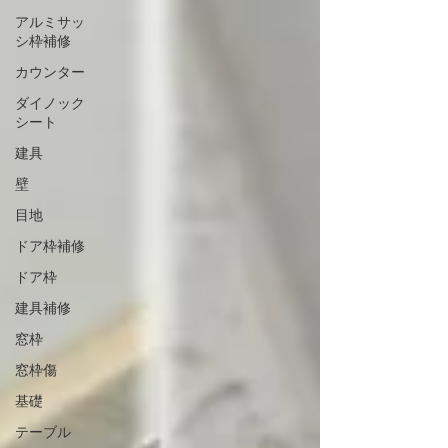
アルミサッ
シ枠補修
カウンター
ダイノック
シート
建具
壁
目地
ドア枠補修
ドア枠
建具補修
窓枠
窓枠傷
基礎
テーブル