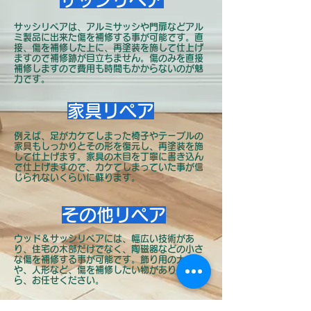
サッシリペアは、アルミサッシや門扉などアル
ミ製品に出来た傷を補修する事が可能です。直
接、傷を補修した上に、再塗装を施して仕上げ
ますので補修跡が目立ちません。傷のみを直接
補修しますので費用も時間もかからないのが魅
力です。
家具リペア
例えば、足がカケてしまった椅子やテーブルの
家具もしっかりとその形を復元し、再塗装を施
して仕上げます。家具の木目を丁寧に書き込ん
で仕上げますので、カケてしまっていた事が信
じられないくらいに蘇ります。
その他リペア
ウッド＆サッシリペアには、幅広い技術があ
り、住宅の木部だけでなく、陶磁器などの小さ
な傷を補修する事が可能です。飾り用の大皿
や、人形など、傷を補修したい物がありました
ら、お任せください。