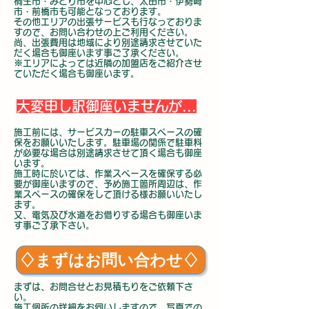
桐生市・みどり市を中心とし、太田市・伊勢崎
市・前橋市も可能となっております。
その他エリアの出張サービスも行なっておりま
すので、お問い合わせの上ご利用ください。
尚、出張費用は地域により別途請求させていた
だく場合も御座います事ご了承ください。
​※エリアによっては近隣の加盟店をご紹介させ
ていただく場合も御座います。
大変申し訳御座いませんが...
施工前には、サービスカーの駐車スペースの確
保をお願いいたします。駐車場の関係で駐車料
が必要な場合は別途請求させて頂く場合も
御座
います。
施工時に於いては、作業スペースを確保する必
要が御座いますので、予め施工箇所周辺は、作
業スペースの確保をして頂ける様お願いいたし
ます。
又、電気及び水道をお借りする場合も御座いま
す事ご了承下さい。​
♢まずはお問い合わせ♢
まずは、お問合せとお見積もりをご依頼下さ
い。
施工個所の詳細をお伺いしますので、写真での