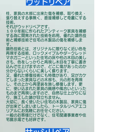
ウッドリペア
柱、家具の木部に出来た傷を補修。取り換え・
張り替えする事無く、直接補修して奇麗にする
技術。
それがウッドリペアです。
１００年前に作られたアンティーク家具を補修
する為に開発された技術を応用。優れた調色技
術と補修技術で住宅の木製品の傷を補修しま
す。
調色技術とは、オリジナルに限りなく近い色を
再現する技術。ロックメイプルやダークレッド
マホガニーといった住宅の床や柱の木目の美し
さも、色をしっかりと再現し木目を丁寧に書き
込んで仕上げますので、どこに傷があったのか
分からないくらいに美しく蘇ります。
又、優れた修復技術にも特徴があり、足がカケ
てしまった家具などの木部も、元の形を再現
し、その上から再塗装を施し修復します。
更
に、使い込まれた家具の質感や風合いといった
ものまで再現しますので、自然な仕上がりにな
り、施工した跡が目立ちません。
大切に、長く使いたい住宅の木製品、家具に傷
が出来てしまいましたら、トータルリペアエコ
リアルにお気軽にお任せください。
​一般のお客様だけでなく、住宅関連事業者や住
宅展示場でも好評です。
サッシリペア